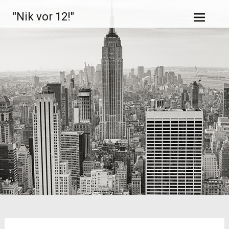
Zum
"Nik vor 12!"
Inhalt
springen