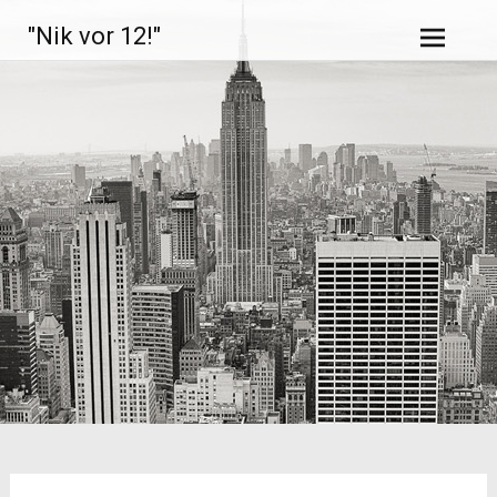
Zum
"Nik vor 12!"
Inhalt
springen