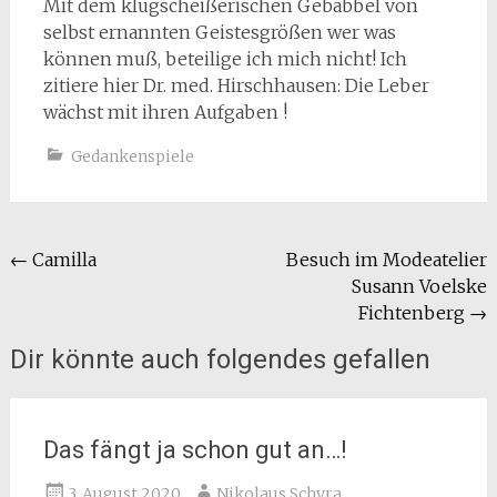
Mit dem klugscheißerischen Gebabbel von
selbst ernannten Geistesgrößen wer was
können muß, beteilige ich mich nicht! Ich
zitiere hier Dr. med. Hirschhausen: Die Leber
wächst mit ihren Aufgaben !
Gedankenspiele
Beitragsnavigation
←
Camilla
Besuch im Modeatelier
Susann Voelske
Fichtenberg
→
Dir könnte auch folgendes gefallen
Das fängt ja schon gut an…!
3. August 2020
Nikolaus Schyra