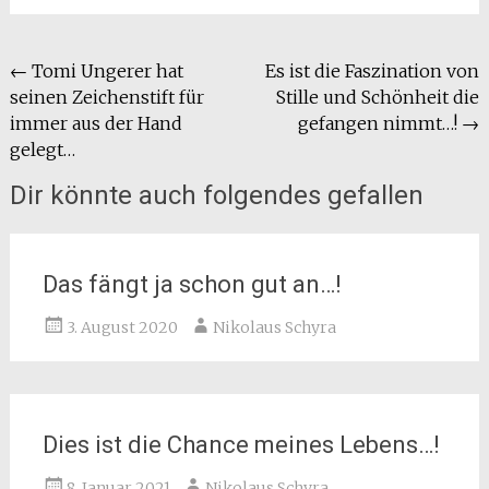
Beitragsnavigation
←
Tomi Ungerer hat
Es ist die Faszination von
seinen Zeichenstift für
Stille und Schönheit die
immer aus der Hand
gefangen nimmt…!
→
gelegt…
Dir könnte auch folgendes gefallen
Das fängt ja schon gut an…!
3. August 2020
Nikolaus Schyra
Dies ist die Chance meines Lebens…!
8. Januar 2021
Nikolaus Schyra