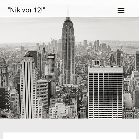
Zum
"Nik vor 12!"
Inhalt
springen