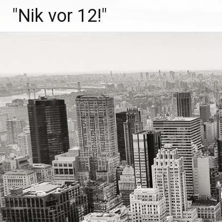
Zum
"Nik vor 12!"
Inhalt
springen