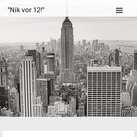
Zum
"Nik vor 12!"
Inhalt
springen