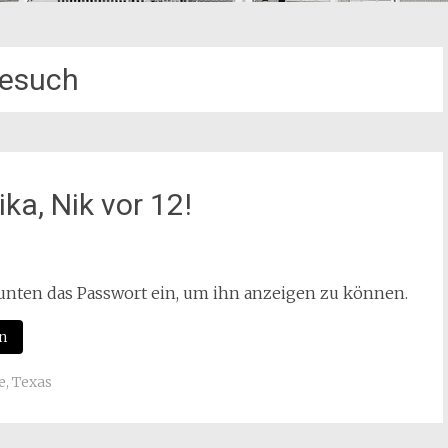
esuch
ka, Nik vor 12!
b unten das Passwort ein, um ihn anzeigen zu können.
e
,
Texas