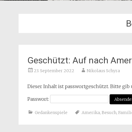
B
Geschützt: Auf nach Ameri
23. September 2022
Nikolaus Schyra
Dieser Inhalt ist passwortgeschützt. Bitte gi
Passwort:
Gedankenspiele
Amerika
,
Besuch
,
Famili