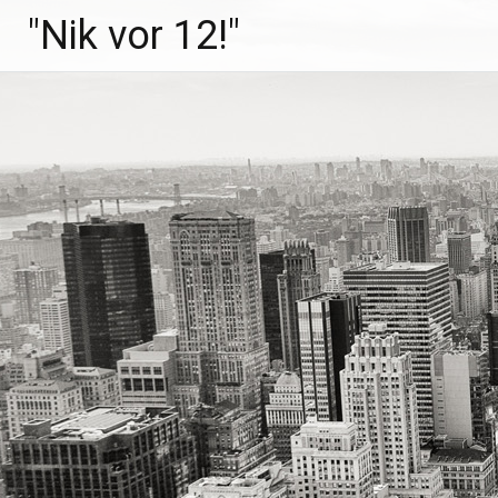
Zum
"Nik vor 12!"
Inhalt
springen