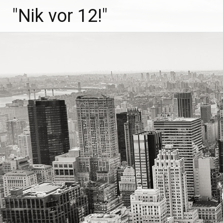
Zum
"Nik vor 12!"
Inhalt
springen