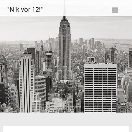
Zum
"Nik vor 12!"
Inhalt
springen