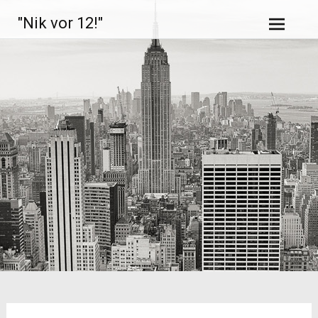
Zum
"Nik vor 12!"
Inhalt
springen