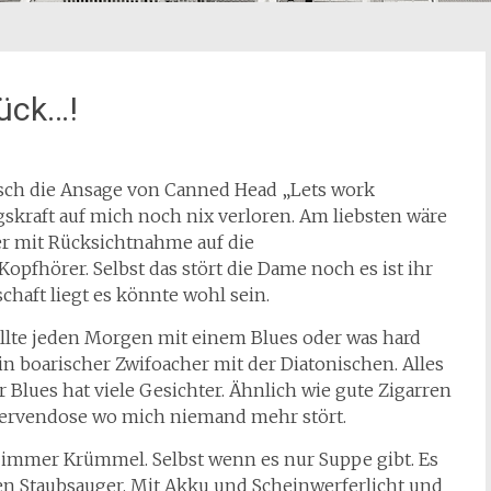
lück…!
risch die Ansage von Canned Head „Lets work
gskraft auf mich noch nix verloren. Am liebsten wäre
ber mit Rücksichtnahme auf die
opfhörer. Selbst das stört die Dame noch es ist ihr
chaft liegt es könnte wohl sein.
ollte jeden Morgen mit einem Blues oder was hard
n boarischer Zwifoacher mit der Diatonischen. Alles
 Blues hat viele Gesichter. Ähnlich wie gute Zigarren
servendose wo mich niemand mehr stört.
d immer Krümmel. Selbst wenn es nur Suppe gibt. Es
en Staubsauger. Mit Akku und Scheinwerferlicht und