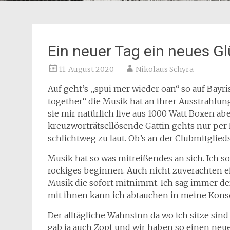
Ein neuer Tag ein neues G
11. August 2020
Nikolaus Schyra
Auf geht’s „spui mer wieder oan“ so auf Bay
together“ die Musik hat an ihrer Ausstrahlun
sie mir natürlich live aus 1000 Watt Boxen a
kreuzworträtsellösende Gattin gehts nur per K
schlichtweg zu laut. Ob’s an der Clubmitglieds
Musik hat so was mitreißendes an sich. Ich s
rockiges beginnen. Auch nicht zuverachten ei
Musik die sofort mitnimmt. Ich sag immer der
mit ihnen kann ich abtauchen in meine Kon
Der alltägliche Wahnsinn da wo ich sitze sin
gab ja auch Zopf und wir haben so einen neu