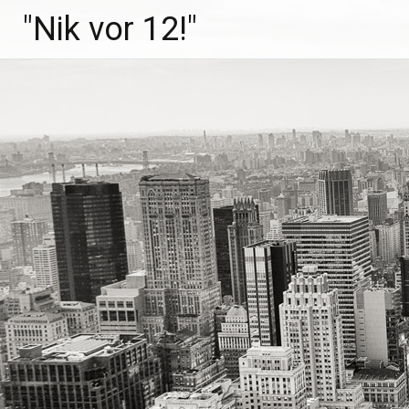
Zum
"Nik vor 12!"
Inhalt
springen