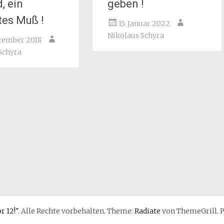
, ein
geben !
tes Muß !
15. Januar 2022
Nikolaus Schyra
ptember 2018
Schyra
r 12!"
. Alle Rechte vorbehalten. Theme:
Radiate
von ThemeGrill. P