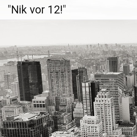
Zum
"Nik vor 12!"
Inhalt
springen