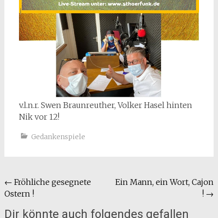
v.l.n.r. Swen Braunreuther, Volker Hasel hinten
Nik vor 12!
Gedankenspiele
Beitragsnavigation
←
Fröhliche gesegnete
Ein Mann, ein Wort, Cajon
Ostern !
!
→
Dir könnte auch folgendes gefallen