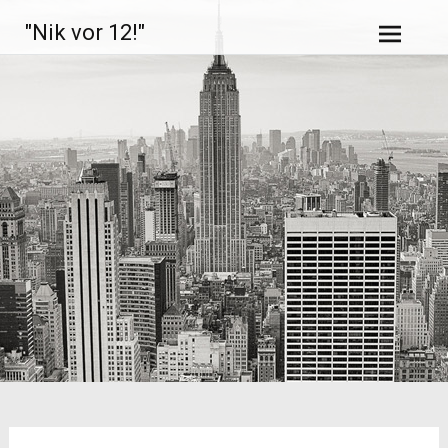
Zum
"Nik vor 12!"
Inhalt
springen