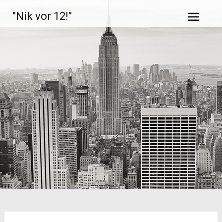
Zum
"Nik vor 12!"
Inhalt
springen