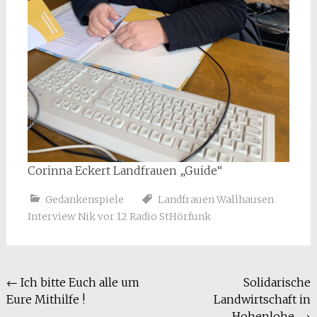
Corinna Eckert Landfrauen „Guide“
Gedankenspiele
Landfrauen Wallhausen
Interview Nik vor 12 Radio StHörfunk
Beitragsnavigation
←
Ich bitte Euch alle um
Solidarische
Eure Mithilfe !
Landwirtschaft in
Hohenlohe.
→