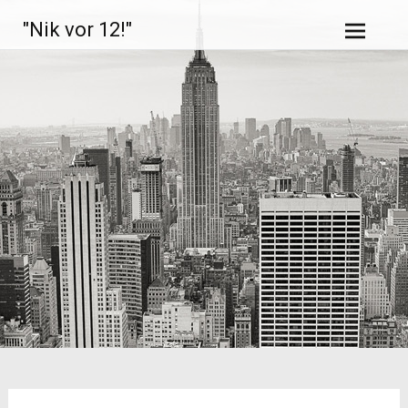
Zum
"Nik vor 12!"
Inhalt
springen