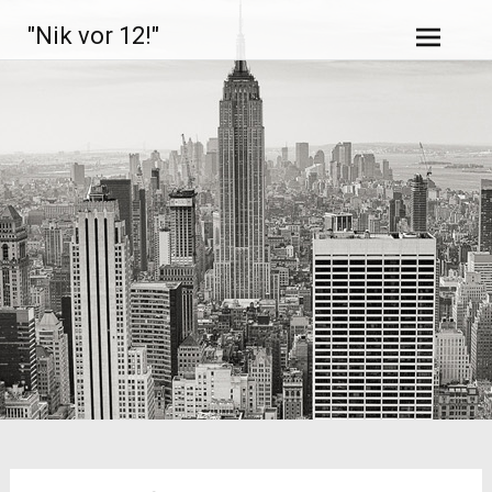
Zum
"Nik vor 12!"
Inhalt
springen